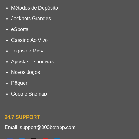
Métodos de Depósito
Jackpots Grandes
eSports
Cassino Ao Vivo
Jogos de Mesa
Apostas Esportivas
Novos Jogos
Pôquer
Google Sitemap
24/7 SUPPORT
Email: support@300betapp.com