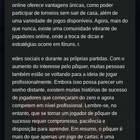
online oferece vantagens únicas, como poder
participar de torneios sem sair de casa, além de
uma variedade de jogos disponíveis. Agora, mais do
que nunca, existe uma comunidade vibrante de
jogadores online, onde a troca de dicas e
estratégias ocorre em fóruns, r.
edes sociais e durante as próprias partidas. Com o
aumento do interesse pelo pôquer, muitas pessoas
também estão se voltando para a ideia de jogar
profissionalmente. Embora isso possa parecer um
sonho distante, existem muitas histórias de sucesso
de jogadores que começaram do zero e agora
competem em nível profissional. Lembre-se, no
entanto, que se tornar um jogador de pôquer de
sucesso requer compromisso, paciência e
disposição para aprender. Em resumo, o pôquer é
mais do que apenas um jogo de cartas; é uma