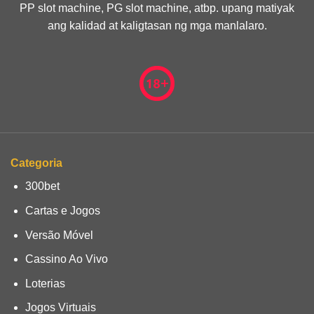
PP slot machine, PG slot machine, atbp. upang matiyak
ang kalidad at kaligtasan ng mga manlalaro.
Categoria
300bet
Cartas e Jogos
Versão Móvel
Cassino Ao Vivo
Loterias
Jogos Virtuais